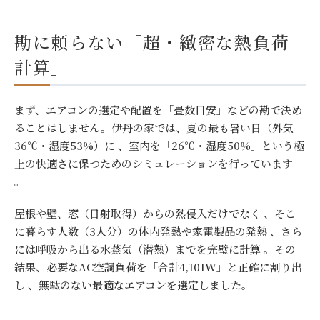
勘に頼らない「超・緻密な熱負荷
計算」
まず、エアコンの選定や配置を「畳数目安」などの勘で決め
ることはしません。伊丹の家では、夏の最も暑い日（外気
36℃・湿度53%）に 、室内を「26℃・湿度50%」という極
上の快適さに保つためのシミュレーションを行っています
。
屋根や壁、窓（日射取得）からの熱侵入だけでなく 、そこ
に暮らす人数（3人分）の体内発熱や家電製品の発熱 、さら
には呼吸から出る水蒸気（潜熱）までを完璧に計算 。その
結果、必要なAC空調負荷を「合計4,101W」と正確に割り出
し 、無駄のない最適なエアコンを選定しました。