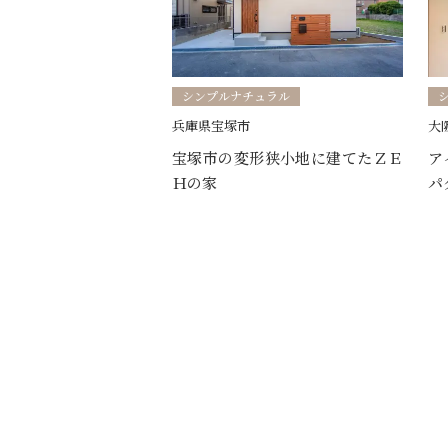
シンプルナチュラル
兵庫県宝塚市
大
宝塚市の変形狭小地に建てたＺＥ
ア
Ｈの家
パ