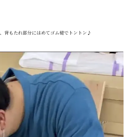
、背もたれ部分にはめてゴム槌でトントン♪