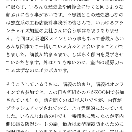
に限らず、いろんな勉強会や研修会に行くと同じような
顔ぶれに合う事が多いです。不思議とこの勉強熱心なの
は独立系の工務店設計事務所の皆さんで、いわゆるフラ
ンチャイズ加盟の会社さんに合う事はあまりありませ
ん。今回は大阪地区メインという事もあって普段からい
ろんな団体でご一緒している方々とお会いすることがで
きました。講義が始まるまで、しばらく邸内を見学させ
ていただきます。外はとても寒いのに、室内は暖房切っ
てるはずなのにポカポカです。
そうこうしているうちに、講義の始まり。講義はオンラ
インでも参加でき、この日も何組かの方がZOOMで参加
されていました。話を聞くのは3年ぶりですが、内容が
ブラッシュアップされていて、より実践的になっていま
した。いろんなお話の中でも一番印象に残ったのが室内
側に張る防湿シートの話。最近は夏型結露防止のために
調湿防水シートを貼るところが増えていますが、実は大