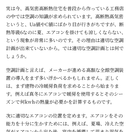
実は今、高気密高断熱住宅を普段から作っている工務店
の中では空調の知識が求められています。高断熱高気密
というと、Ua値やC値にばかり目が行きがちですが、断
熱等級6なのに夏、エアコンを掛けても涼しくならない、
という現象が非常に多いのです。その理由は適切な空調
計画が出来ていないから。では適切な空調計画とは何で
しょうか。
空調計画と言えば、メーカーが進める高額な全館空調装
置の導入をまず多い浮かべるかもしれません。正しく
は、まず建物の冷暖房負荷を求めることから始まりま
す。例えば真冬にエアコンで暖房を使用するとそのシー
ズンで何kwhの熱量が必要かを計算するものです。
次に適切なエアコンの位置を定めます。エアコンをその
能力を十分に生かすためには、例えば、夏場、冷えた空
気がエアコンから出た後、室内を循環して温まり湿気を