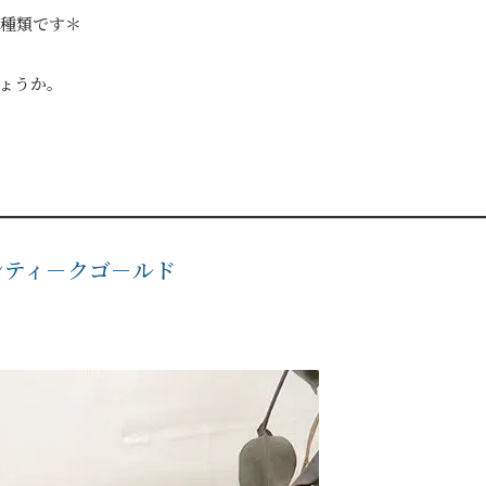
け３種類です＊
ょうか。
アンティ－クゴ－ルド